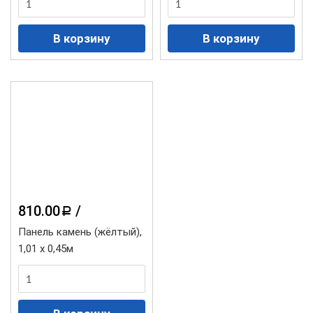
810.00
/
a
Панель камень (жёлтый),
1,01 х 0,45м