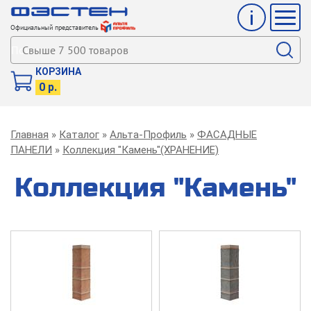
Инфо
Мен
Официальный представитель
Поиск
КОРЗИНА
0 р.
Строка
Главная
Каталог
Альта-Профиль
ФАСАДНЫЕ
навигации
ПАНЕЛИ
Коллекция "Камень"(ХРАНЕНИЕ)
Коллекция "Камень"