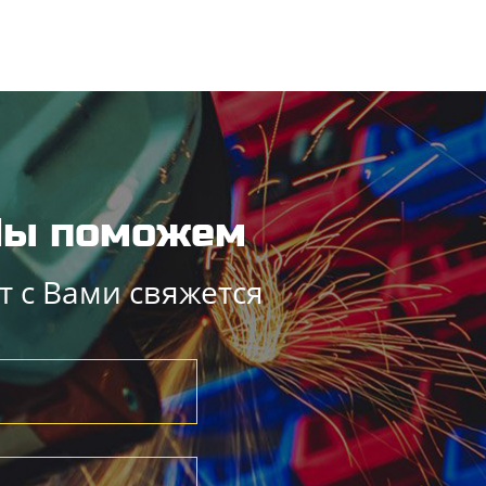
Коллекция "Гранит Эко"
 Мы поможем
Коллекция "Камень
Шотландия"
Коллекция "Камень
скалистый Эко"