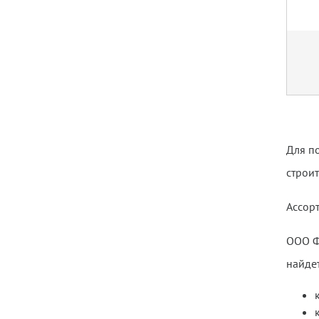
Для п
строи
Ассорт
ООО Ф
найдет