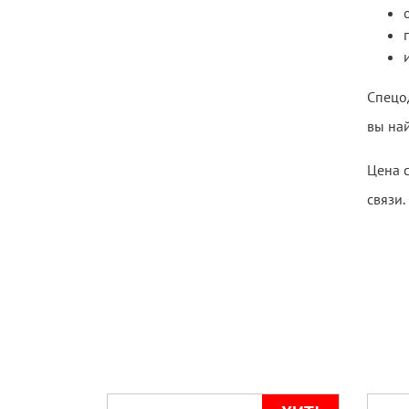
Спецод
вы на
Цена с
связи.