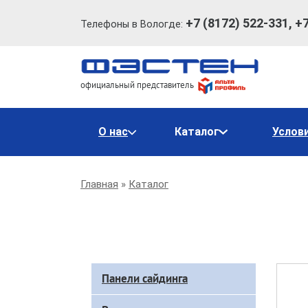
+7 (8172) 522-331, +
Телефоны в Вологде:
официальный представитель
Основная
О нас
Каталог
Услов
навигация
Строка
Главная
Каталог
навигации
Доп
Панели сайдинга
меню