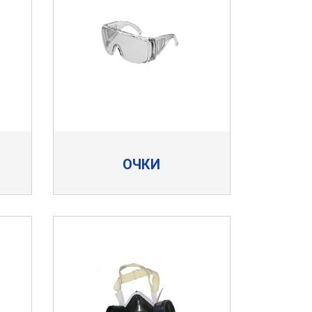
ОЧКИ
Водосточная система "Элит"
белая
Водосточная система "Элит"
графит