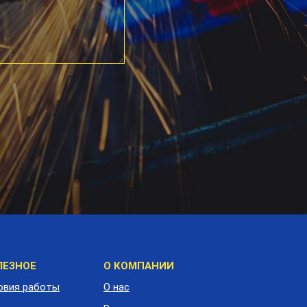
Коллекция "Туф Эко"
еню
ЛЕЗНОЕ
О КОМПАНИИ
одвала
овия работы
О нас