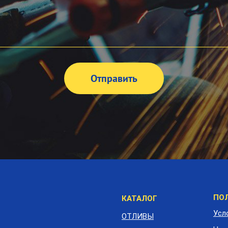
М
ПО
КАТАЛОГ
п
Усл
ОТЛИВЫ