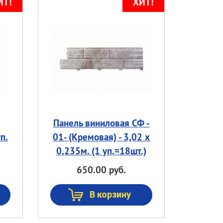
Панель виниловая СФ -
Саморез с п/ш острый RAL
п.
01- (Кремовая) - 3,02 х
Саморез с п/ш сверло RAL
0,235м. (1 уп.=18шт.)
650.00 руб.