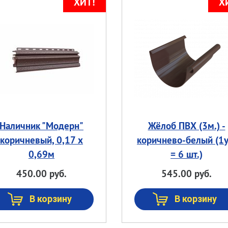
Наличник "Модерн"
Жёлоб ПВХ (3м.) -
коричневый, 0,17 х
коричнево-белый (1у
0,69м
= 6 шт.)
450.00 руб.
545.00 руб.