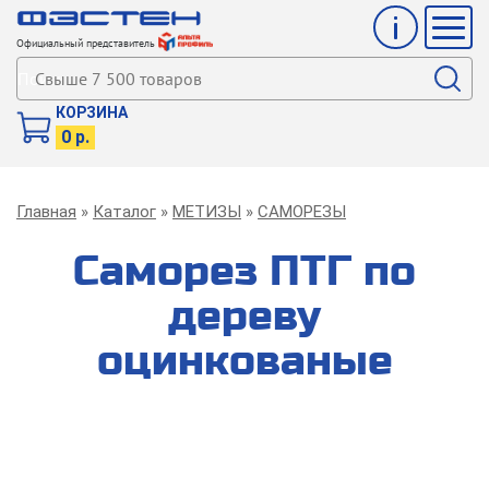
Инфо
Мен
Официальный представитель
Поиск
КОРЗИНА
0 р.
Строка
Главная
Каталог
МЕТИЗЫ
САМОРЕЗЫ
навигации
Саморез ПТГ по
дереву
оцинкованые