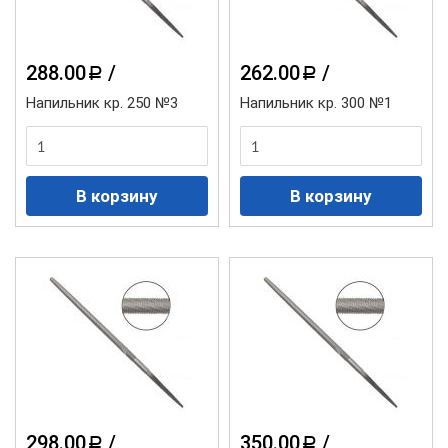
288.00
/
262.00
/
a
a
Напильник кр. 250 №3
Напильник кр. 300 №1
298.00
/
350.00
/
a
a