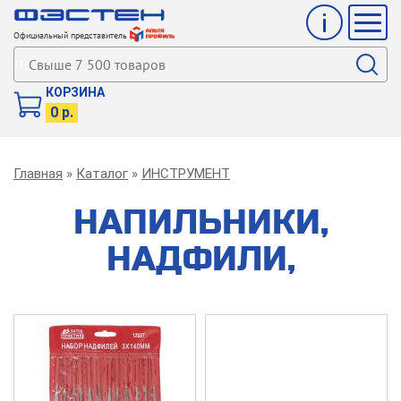
Инфо
Мен
Официальный представитель
Поиск
КОРЗИНА
0 р.
Строка
Главная
Каталог
ИНСТРУМЕНТ
навигации
НАПИЛЬНИКИ,
НАДФИЛИ,