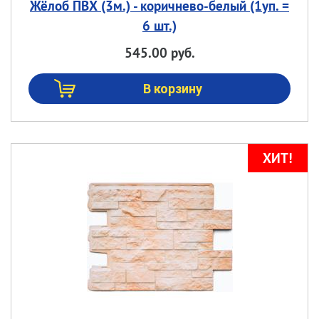
Жёлоб ПВХ (3м.) - коричнево-белый (1уп. =
6 шт.)
545.00 руб.