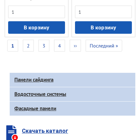
Нумерация
Текущая
1
Page
2
Page
3
Page
4
Следующая
››
Последняя
Последний »
страниц
страница
страница
страница
Доп
Панели сайдинга
меню
каталога
Водосточные системы
Фасадные панели
Скачать каталог