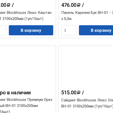
.00
/
476.00
/
a
a
инг Blockhouse Люкс Каштан
Панель Карелия Бук BH-01 - 
1 3100х200мм (1уп/16шт)
х 0,2м.
ро в наличии
515.00
/
a
инг Blockhouse Премиум Орех
Сайдинг Blockhouse Люкс Ол
ый ВН-01 3100х200мм
ВН-01 3100х200мм (1уп/16шт
/16шт)