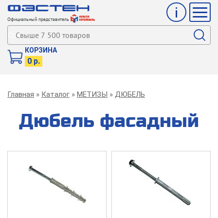
Инфо
Мен
Официальный представитель
Поиск
КОРЗИНА
0 р.
Строка
Главная
Каталог
МЕТИЗЫ
ДЮБЕЛЬ
навигации
Дюбель фасадный