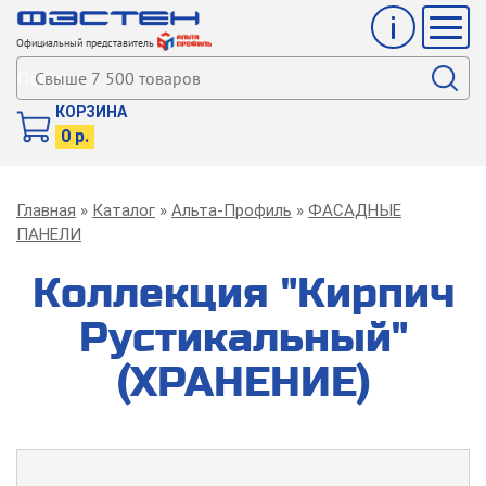
Инфо
Мен
Официальный представитель
Поиск
КОРЗИНА
0 р.
Строка
Главная
Каталог
Альта-Профиль
ФАСАДНЫЕ
навигации
ПАНЕЛИ
Коллекция "Кирпич
Рустикальный"
(ХРАНЕНИЕ)