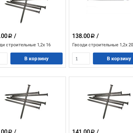
.00
/
138.00
/
a
a
ди строительные 1,2х 16
Гвозди строительные 1,2х 2
.00
/
141.00
/
a
a