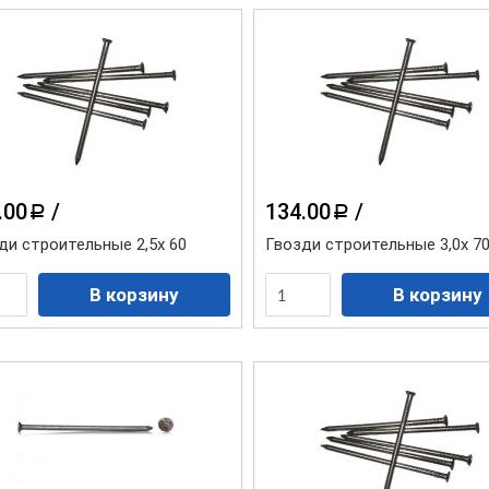
.00
/
134.00
/
a
a
ди строительные 2,5х 60
Гвозди строительные 3,0х 7