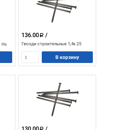
136.00
/
a
0 оц
Гвозди строительные 1,4х 25
Водосточная система "Элит"
белая
Водосточная система "Элит"
графит
130.00
/
a