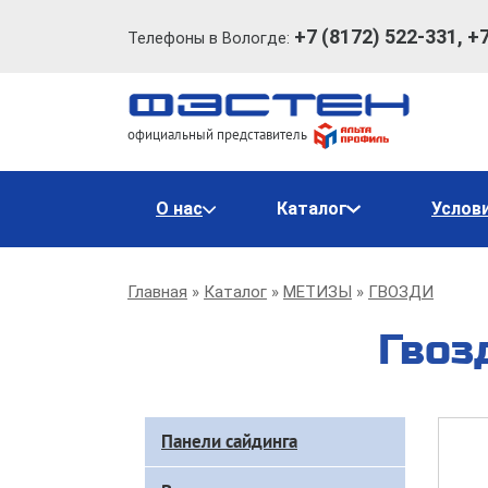
+7 (8172) 522-331, +
Телефоны в Вологде:
официальный представитель
Основная
О нас
Каталог
Услов
навигация
Строка
Главная
Каталог
МЕТИЗЫ
ГВОЗДИ
навигации
Гвоз
Доп
Панели сайдинга
меню