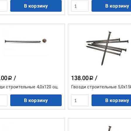
.00
/
138.00
/
a
a
ди строительные 4,0х120 оц.
Гвозди строительные 5,0х15