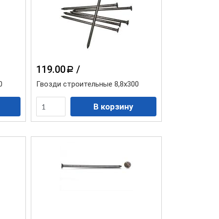
Коллекция "Гранит Эко"
119.00
/
a
0
Гвозди строительные 8,8х300
Коллекция "Камень
Шотландия"
Коллекция "Камень
скалистый Эко"