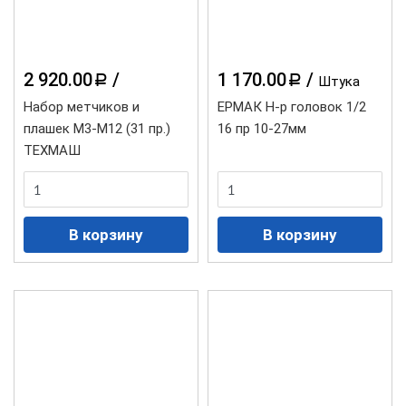
2 920.00
/
1 170.00
/
a
a
Штука
Набор метчиков и
ЕРМАК Н-р головок 1/2
плашек М3-М12 (31 пр.)
16 пр 10-27мм
ТЕХМАШ