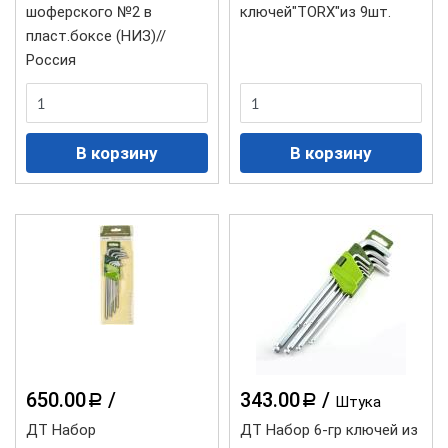
шоферского №2 в
ключей"TORX"из 9шт.
пласт.боксе (НИЗ)//
Россия
650.00
/
343.00
/
a
a
Штука
ДТ Набор
ДТ Набор 6-гр ключей из