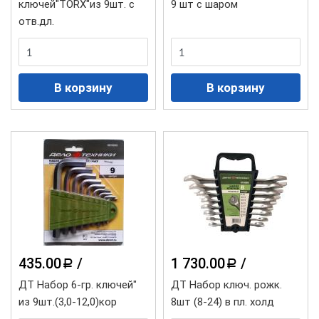
ключей"TORX"из 9шт. с
9 шт с шаром
отв.дл.
435.00
/
1 730.00
/
a
a
ДТ Набор 6-гр. ключей"
ДТ Набор ключ. рожк.
из 9шт.(3,0-12,0)кор
8шт (8-24) в пл. холд