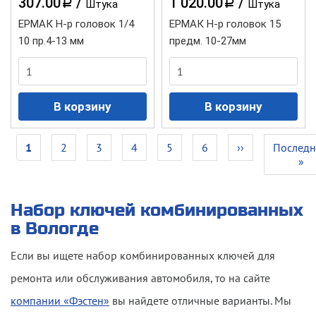
307.00
/
1 020.00
/
a
a
Штука
Штука
ЕРМАК Н-р головок 1/4
ЕРМАК Н-р головок 15
10 пр.4-13 мм
предм. 10-27мм
Нумерация
Текущая
1
Page
2
Page
3
Page
4
Page
5
Page
6
Следующая
››
Последн
Послед
страниц
страница
страница
страниц
»
Набор ключей комбинированных
в Вологде
Если вы ищете
набор комбинированных ключей
для
ремонта или обслуживания автомобиля, то на сайте
компании «Фэстен»
вы найдете отличные варианты. Мы