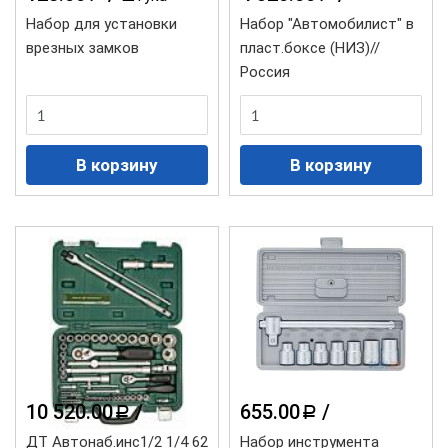
Набор для установки
Набор "Автомобилист" в
врезных замков
пласт.боксе (НИЗ)//
Россия
10 520.00
/
655.00
/
a
a
ДТ Автонаб.инс1/2 1/4 62
Набор инструмента