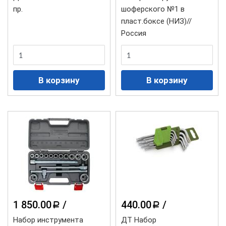
пр.
шоферского №1 в
пласт.боксе (НИЗ)//
Россия
1 850.00
/
440.00
/
a
a
Набор инструмента
ДТ Набор