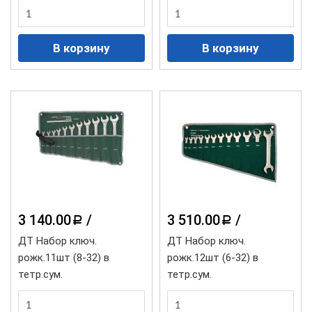
3 140.00
/
3 510.00
/
a
a
ДТ Набор ключ.
ДТ Набор ключ.
рожк.11шт (8-32) в
рожк.12шт (6-32) в
тетр.сум.
тетр.сум.