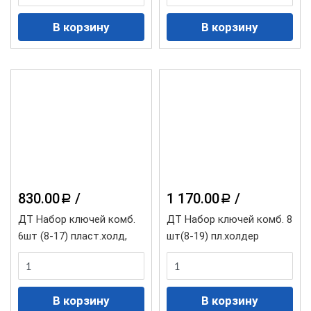
830.00
/
1 170.00
/
a
a
ДТ Набор ключей комб.
ДТ Набор ключей комб. 8
6шт (8-17) пласт.холд,
шт(8-19) пл.холдер