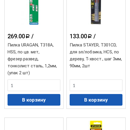
269.00
/
133.00
/
a
a
Пилка URAGAN, T318A,
Пилка STAYER, T301CD,
HSS, по цв. мeт,
для эл/лобзика, HCS, по
фрезер.развед,
дереву, T-хвост., шаг 3мм,
тонколист сталь, 1,2мм,
90мм, 2шт
(упак 2 шт)