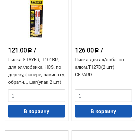
121.00
/
126.00
/
a
a
Пилка STAYER, T101BR,
Пилка для эл/лобз. по
для эл/лобзика, HCS, по
алюм.Т127D(2 шт)
дереву, фанере, ламинату,
GEPARD
обратн. ,, шаг(упак 2 шт)