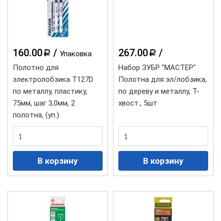
160.00
/
267.00
/
a
a
Упаковка
Полотно для
Набор ЗУБР "МАСТЕР"
электролобзика T127D
Полотна для эл/лобзика,
по металлу, пластику,
по дереву и металлу, T-
75мм, шаг 3,0мм, 2
хвост., 5шт
полотна, (уп.)