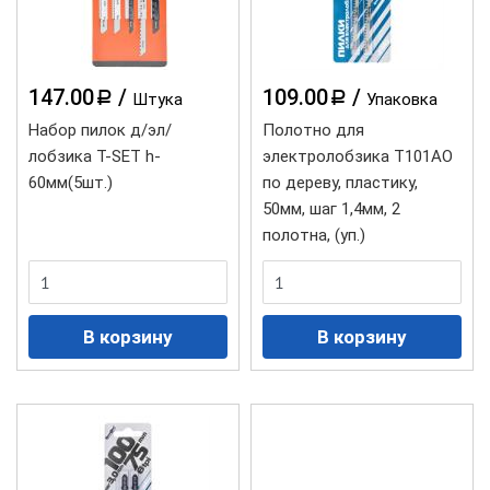
147.00
/
109.00
/
a
a
Штука
Упаковка
Набор пилок д/эл/
Полотно для
лобзика Т-SET h-
электролобзика T101AO
60мм(5шт.)
по дереву, пластику,
50мм, шаг 1,4мм, 2
полотна, (уп.)