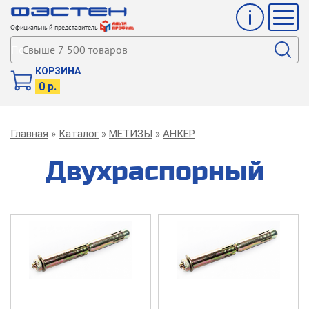
Инфо
Мен
Официальный представитель
Поиск
КОРЗИНА
0 р.
Строка
Главная
Каталог
МЕТИЗЫ
АНКЕР
навигации
Двухраспорный