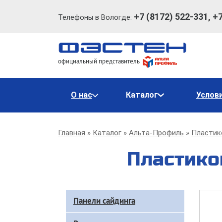
+7 (8172) 522-331, +
Телефоны в Вологде:
официальный представитель
Основная
О нас
Каталог
Услов
навигация
Строка
Главная
Каталог
Альта-Профиль
Пластик
навигации
Пластиков
Доп
Панели сайдинга
меню