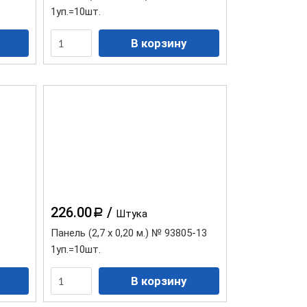
1уп.=10шт.
Коллекция "Гранит Эко"
Коллекция "Камень
Шотландия"
226.00
/
a
Штука
Панель (2,7 х 0,20 м.) № 93805-13
1уп.=10шт.
Коллекция "Камень
скалистый Эко"