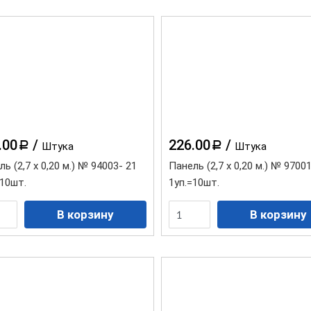
.00
/
226.00
/
a
a
Штука
Штука
ь (2,7 х 0,20 м.) № 94003- 21
Панель (2,7 х 0,20 м.) № 9700
=10шт.
1уп.=10шт.