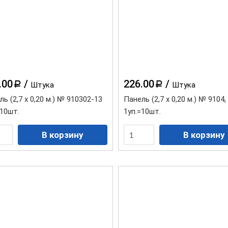
.00
/
226.00
/
a
a
Штука
Штука
ь (2,7 х 0,20 м.) № 910302-13
Панель (2,7 х 0,20 м.) № 9104,
=10шт.
1уп.=10шт.