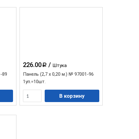
226.00
/
a
Штука
1-89
Панель (2,7 х 0,20 м.) № 97001-96
1уп.=10шт.
Коллекция "Туф Эко"