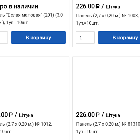
ро в наличии
226.00
/
a
Штука
ль "Белая матовая" (201) (3,0
Панель (2,7 х 0,20 м.) № 1008,
м.), 1уп.=10шт.
1уп.=10шт.
.00
/
226.00
/
a
a
Штука
Штука
ь (2,7 х 0,20 м.) № 1012,
Панель (2,7 х 0,20 м.) № 8131
=10шт.
1уп.=10шт.