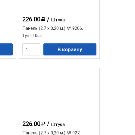
226.00
/
a
Штука
Панель (2,7 х 0,20 м.) № 9206,
1уп.=10шт.
Саморез с п/ш острый RAL
Саморез с п/ш сверло RAL
226.00
/
a
Штука
Панель (2,7 х 0,20 м.) № 927,