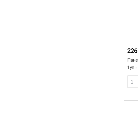
226
Панел
1уп.