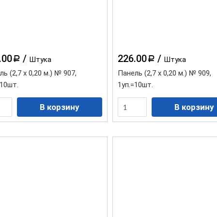
.00
/
226.00
/
a
a
Штука
Штука
ь (2,7 х 0,20 м.) № 907,
Панель (2,7 х 0,20 м.) № 909,
=10шт.
1уп.=10шт.