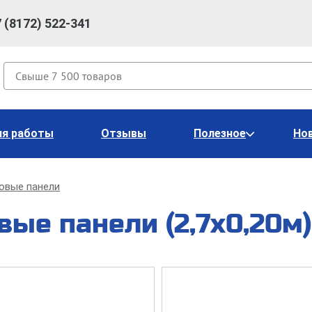
7 (8172) 522-341
Поиск
ия работы
Отзывы
Полезное
Но
овые панели
ые панели (2,7х0,20м)