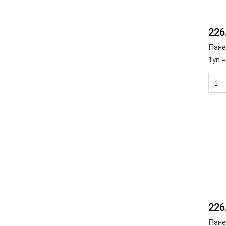
226
Панел
1уп.
226
Панел