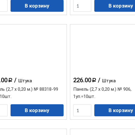
.00
/
226.00
/
a
a
Штука
Штука
ь (2,7 х 0,20 м.) № 88318-99
Панель (2,7 х 0,20 м.) № 906,
=10шт.
1уп.=10шт.