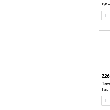
1уп.
226
Панел
1уп.