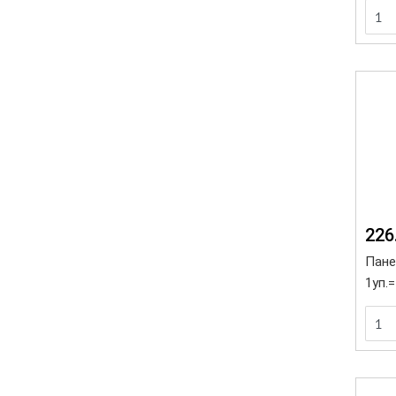
226
Панел
1уп.