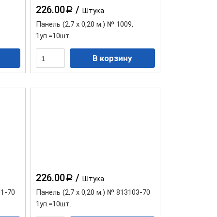
226.00
/
a
Штука
Панель (2,7 х 0,20 м.) № 1009,
1уп.=10шт.
Водосточная система "Элит"
коричневая
Сайдинг "Аляска" -
3,00м.КЛАССИК
Сайдинг "Аляска" -
3,00м.ЛЮКС
226.00
/
a
Штука
Сайдинг "Blockhouse" (3,00м.
Планка "J-trim"
Вагонка белая (100 мм)
х 0,226м.) "ЛЮКС"BH-03
01-70
Панель (2,7 х 0,20 м.) № 813103-70
1уп.=10шт.
Сайдинг "Blockhouse" (3,10м.
Вагонка цветная (100 мм)
х 0,226м.) "АКРИЛ"В-03