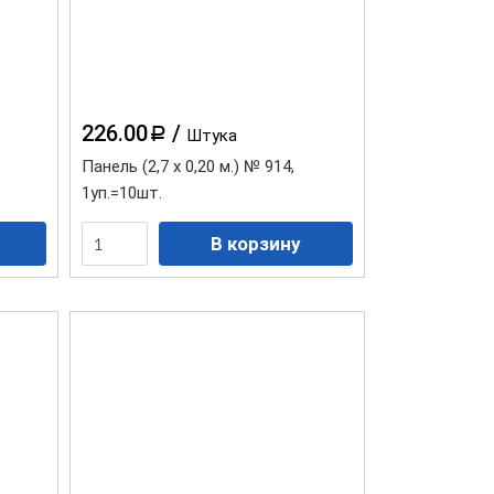
226.00
/
a
Штука
Панель (2,7 х 0,20 м.) № 914,
1уп.=10шт.
Водосточная система "Элит"
белая
Водосточная система "Элит"
графит