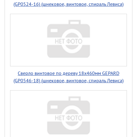
(GP0524-16) (шнековое, винтовое, спираль Левиса)
Сверло винтовое по дереву 18х460мм GEPARD
(GP0546-18) (шнековое, винтовое, спираль Левиса)