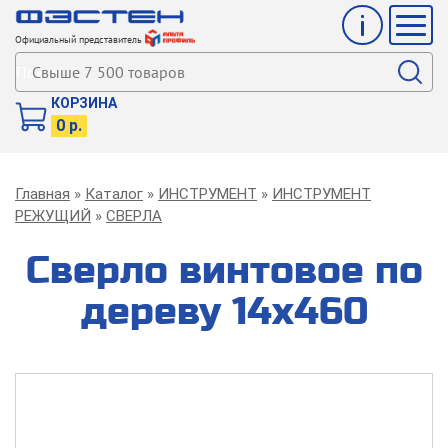
Инфо
Мен
Официальный представитель
Поиск
КОРЗИНА
0 р.
Строка
Главная
Каталог
ИНСТРУМЕНТ
ИНСТРУМЕНТ
навигации
РЕЖУЩИЙ
СВЕРЛА
Сверло винтовое по
дереву 14х460