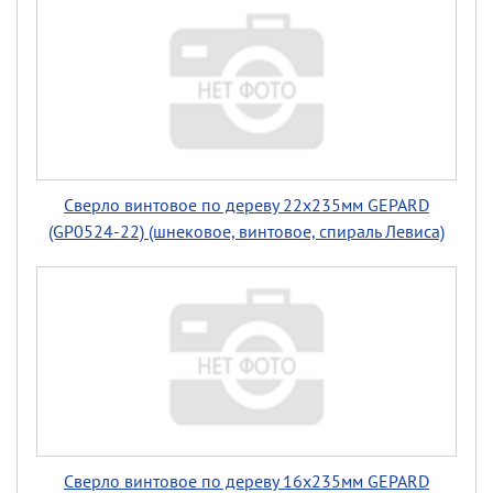
Сверло винтовое по дереву 22х235мм GEPARD
(GP0524-22) (шнековое, винтовое, спираль Левиса)
Сверло винтовое по дереву 16х235мм GEPARD