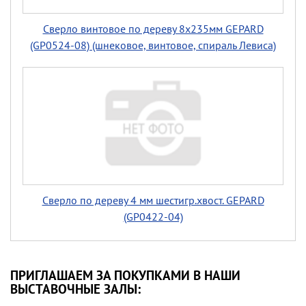
Сверло винтовое по дереву 8х235мм GEPARD
(GP0524-08) (шнековое, винтовое, спираль Левиса)
Сверло по дереву 4 мм шестигр.хвост. GEPARD
(GP0422-04)
ПРИГЛАШАЕМ ЗА ПОКУПКАМИ В НАШИ
ВЫСТАВОЧНЫЕ ЗАЛЫ: