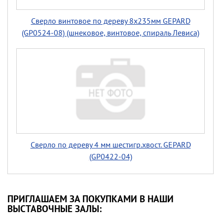
Сверло винтовое по дереву 8х235мм GEPARD
(GP0524-08) (шнековое, винтовое, спираль Левиса)
Сверло по дереву 4 мм шестигр.хвост. GEPARD
(GP0422-04)
ПРИГЛАШАЕМ ЗА ПОКУПКАМИ В НАШИ
ВЫСТАВОЧНЫЕ ЗАЛЫ: