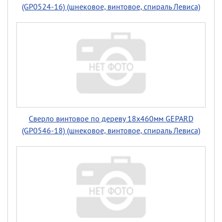
(GP0524-16) (шнековое, винтовое, спираль Левиса)
Сверло винтовое по дереву 18х460мм GEPARD
(GP0546-18) (шнековое, винтовое, спираль Левиса)