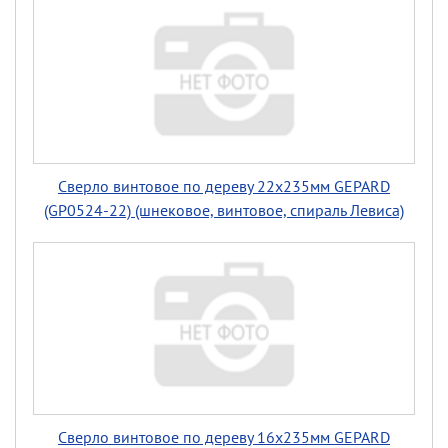
Сверло винтовое по дереву 22х235мм GEPARD
(GP0524-22) (шнековое, винтовое, спираль Левиса)
Сверло винтовое по дереву 16х235мм GEPARD