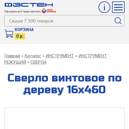
Инфо
Мен
Официальный представитель
Поиск
КОРЗИНА
0 р.
Строка
Главная
Каталог
ИНСТРУМЕНТ
ИНСТРУМЕНТ
навигации
РЕЖУЩИЙ
СВЕРЛА
Сверло винтовое по
дереву 16х460