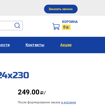
Заказать звонок
КОРЗИНА
0 р.
вости
Контакты
Акции
24х230
249.00
/
a
После формирования заказа
в корзине