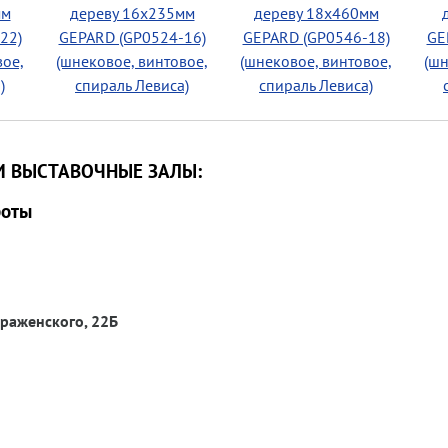
мм
дереву 16х235мм
дереву 18х460мм
22)
GEPARD (GP0524-16)
GEPARD (GP0546-18)
GE
вое,
(шнековое, винтовое,
(шнековое, винтовое,
(шн
)
спираль Левиса)
спираль Левиса)
И ВЫСТАВОЧНЫЕ ЗАЛЫ:
боты
ображенского, 22Б