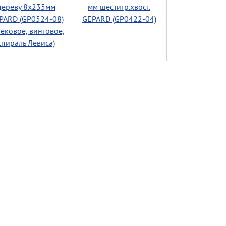
дереву 8х235мм
мм шестигр.хвост.
PARD (GP0524-08)
GEPARD (GP0422-04)
ековое, винтовое,
спираль Левиса)