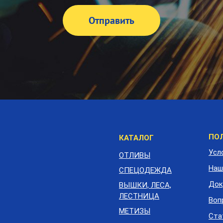
М
ПО
КАТАЛОГ
п
Усл
ОТЛИВЫ
Наш
СПЕЦОДЕЖДА
Док
ВЫШКИ, ЛЕСА,
ЛЕСТНИЦА
Воп
МЕТИЗЫ
Ста