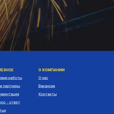
еню
ЛЕЗНОЕ
О КОМПАНИИ
одвала
овия работы
О нас
и партнеры
Вакансии
ументация
Контакты
рос - ответ
тьи