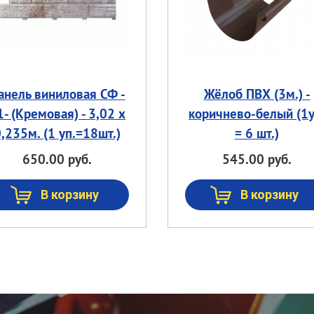
анель виниловая СФ -
Жёлоб ПВХ (3м.) -
1- (Кремовая) - 3,02 х
коричнево-белый (1у
,235м. (1 уп.=18шт.)
= 6 шт.)
650.00 руб.
545.00 руб.