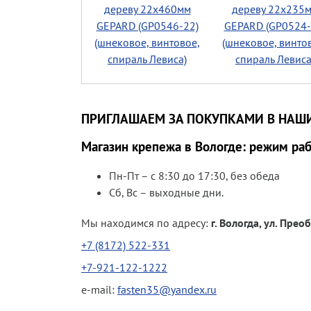
дереву 22х460мм
дереву 22х235
GEPARD (GP0546-22)
GEPARD (GP0524-
(шнековое, винтовое,
(шнековое, винто
спираль Левиса)
спираль Левиса
ПРИГЛАШАЕМ ЗА ПОКУПКАМИ В НАШ
Магазин крепежа в Вологде: режим ра
Пн-Пт – с 8:30 до 17:30, без обеда
Сб, Вс – выходные дни.
Мы находимся по адресу:
г. Вологда, ул. Пре
+7 (8172) 522-331
+7-921-122-1222
e-mail:
fasten35@yandex.ru