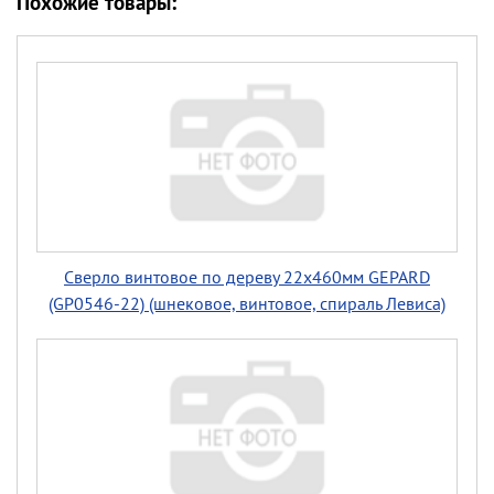
Похожие товары:
Сверло винтовое по дереву 22х460мм GEPARD
(GP0546-22) (шнековое, винтовое, спираль Левиса)