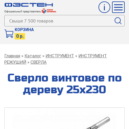
Инфо
Мен
Официальный представитель
Поиск
КОРЗИНА
0 р.
Строка
Главная
Каталог
ИНСТРУМЕНТ
ИНСТРУМЕНТ
навигации
РЕЖУЩИЙ
СВЕРЛА
Сверло винтовое по
дереву 25х230