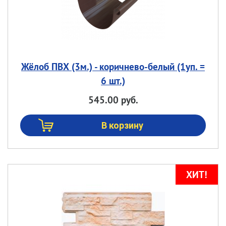
Жёлоб ПВХ (3м.) - коричнево-белый (1уп. =
6 шт.)
545.00 руб.