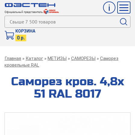
Инфо
Мен
Официальный представитель
Поиск
КОРЗИНА
0 р.
Строка
Главная
Каталог
МЕТИЗЫ
САМОРЕЗЫ
Саморез
навигации
кровельные RAL
Саморез кров. 4,8х
51 RAL 8017